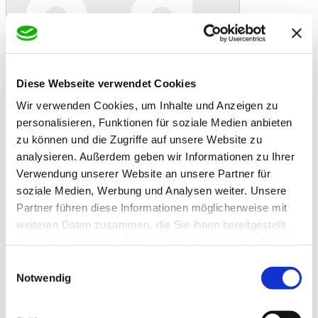
In den Warenkorb
Danke!
Etwas ist schiefgelaufen
Bewertung
Braunkohle-Briketts 40x25 kg
Diese Webseite verwendet Cookies
Artikelbeschreibung
Wir verwenden Cookies, um Inhalte und Anzeigen zu
1 Palette 40x 25 kg Rekord Braunkohle-Briketts - Lausitzer Qualität
personalisieren, Funktionen für soziale Medien anbieten
Lausitzer REKORD-Briketts werden aus getrockneter, aufbereiteter
zu können und die Zugriffe auf unsere Website zu
Braunkohle ohne Verwendung von Bindemitteln gepresst. Sie sind
analysieren. Außerdem geben wir Informationen zu Ihrer
von konstant hoher und ständig labortechnisch überwachter
Qualität. Achten Sie beim Kauf auf den Markennamen ¨REKORD¨
Verwendung unserer Website an unsere Partner für
als Merkmal für hochwertige Briketts aus der Lausitz.
soziale Medien, Werbung und Analysen weiter. Unsere
Partner führen diese Informationen möglicherweise mit
- hoher Heizwert => 5,3 kWh/kg
- lange Brenndauer
weiteren Daten zusammen, die Sie ihnen bereitgestellt
- schöne Flamme
haben oder die sie im Rahmen Ihrer Nutzung der Dienste
- lang anhaltende Glut
gesammelt haben.
Einwilligungsauswahl
Pro 25 kg Paket:
Notwendig
Inhalt: 44 Stück
Steinlänge: ca 182 mm
Steinhöhe: ca 59 mm