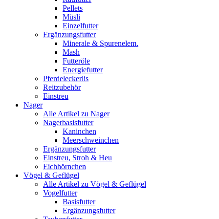
Pellets
Müsli
Einzelfutter
Ergänzungsfutter
Minerale & Spurenelem.
Mash
Futteröle
Energiefutter
Pferdeleckerlis
Reitzubehör
Einstreu
Nager
Alle Artikel zu Nager
Nagerbasisfutter
Kaninchen
Meerschweinchen
Ergänzungsfutter
Einstreu, Stroh & Heu
Eichhörnchen
Vögel & Geflügel
Alle Artikel zu Vögel & Geflügel
Vogelfutter
Basisfutter
Ergänzungsfutter