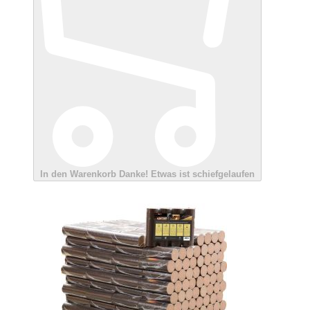
In den Warenkorb
Danke!
Etwas ist schiefgelaufen