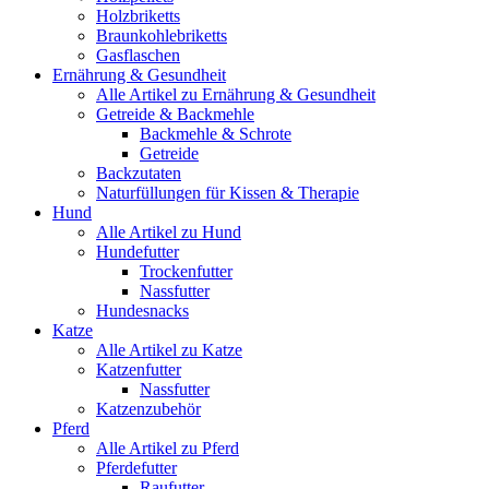
Holzbriketts
Braunkohlebriketts
Gasflaschen
Ernährung & Gesundheit
Alle Artikel zu Ernährung & Gesundheit
Getreide & Backmehle
Backmehle & Schrote
Getreide
Backzutaten
Naturfüllungen für Kissen & Therapie
Hund
Alle Artikel zu Hund
Hundefutter
Trockenfutter
Nassfutter
Hundesnacks
Katze
Alle Artikel zu Katze
Katzenfutter
Nassfutter
Katzenzubehör
Pferd
Alle Artikel zu Pferd
Pferdefutter
Raufutter