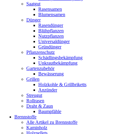
Saatgut
Rasensamen
Blumensamen
Dünger
Rasendünger
Blühpflanzen
Nutzpflanzen
Universaldünger
Gründünger
Pflanzenschutz
Schädlingsbekämpfung
Unkrautbekämpfung
Gartenzubehör
Bewässerung
Grillen
Holzkohle & Grillbriketts
Anzünder
Streugut
Rollrasen
Draht & Zaun
Baumpfähle
Brennstoffe
Alle Artikel zu Brennstoffe
Kaminholz
Holzpellets