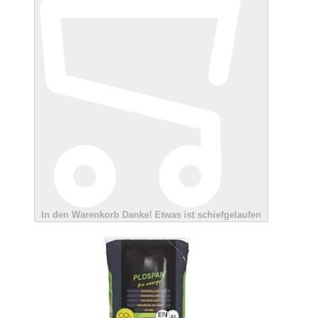
In den Warenkorb
Danke!
Etwas ist schiefgelaufen