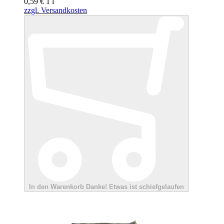
0,59 €
1
l
zzgl. Versandkosten
In den Warenkorb
Danke!
Etwas ist schiefgelaufen